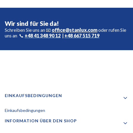
Wir sind für Sie da!
Schreiben Sie uns an 📧
office@stanlux.com
oder rufen Sie
uns an 📞
+48 41 348 90 12
|
+48 667 515 719
Fußzeilenmenü
EINKAUFSBEDINGUNGEN
Einkaufsbedingungen
INFORMATION ÜBER DEN SHOP