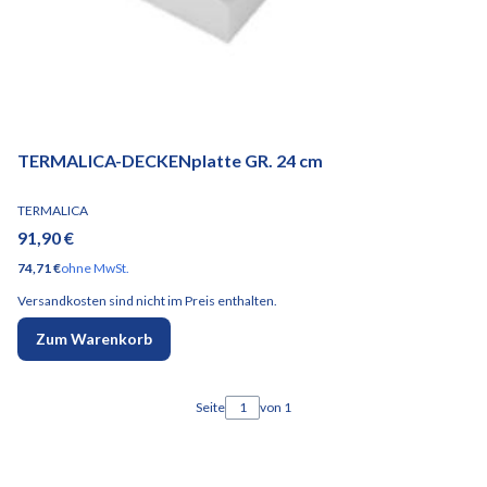
TERMALICA-DECKENplatte GR. 24 cm
HERSTELLER
TERMALICA
Preis
91,90 €
Preis
74,71 €
ohne MwSt.
Versandkosten sind nicht im Preis enthalten.
Zum Warenkorb
Seite
von 1