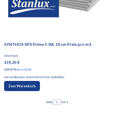
SYNTHOS XPS Prime S 30L 10 cm Preis pro m3
HERSTELLER
SYNTHOS
Preis
159,25 €
Preis
129,47 €
ohne MwSt.
Versandkosten sind nicht im Preis enthalten.
Zum Warenkorb
Seite
von 1