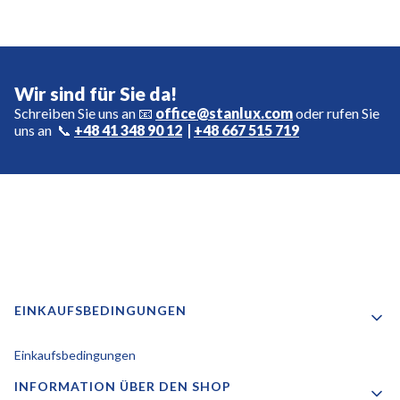
Wir sind für Sie da!
Schreiben Sie uns an 📧
office@stanlux.com
oder rufen Sie
uns an 📞
+48 41 348 90 12
|
+48 667 515 719
Fußzeilenmenü
EINKAUFSBEDINGUNGEN
Einkaufsbedingungen
INFORMATION ÜBER DEN SHOP