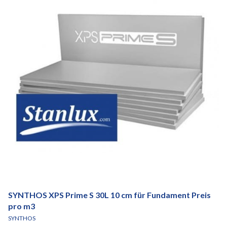
SYNTHOS XPS Prime S 30L 10 cm für Fundament Preis
pro m3
HERSTELLER
SYNTHOS