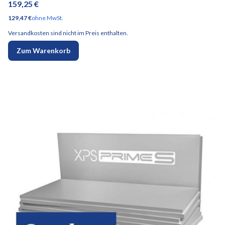
Preis
159,25 €
Preis
129,47 €
ohne MwSt.
Versandkosten sind nicht im Preis enthalten.
Zum Warenkorb