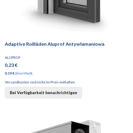
Adaptive Rollläden Aluprof Antywłamaniowa
HERSTELLER
ALUPROF
Preis
0,23 €
Preis
0,19 €
ohne MwSt.
Versandkosten sind nicht im Preis enthalten.
Bei Verfügbarkeit benachrichtigen