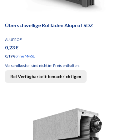
Überschwellige Rollläden Aluprof SDZ
HERSTELLER
ALUPROF
Preis
0,23 €
Preis
0,19 €
ohne MwSt.
Versandkosten sind nicht im Preis enthalten.
Bei Verfügbarkeit benachrichtigen