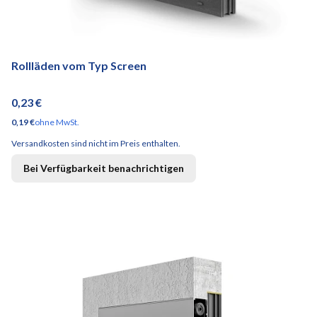
Rollläden vom Typ Screen
Preis
0,23 €
Preis
0,19 €
ohne MwSt.
Versandkosten sind nicht im Preis enthalten.
Bei Verfügbarkeit benachrichtigen