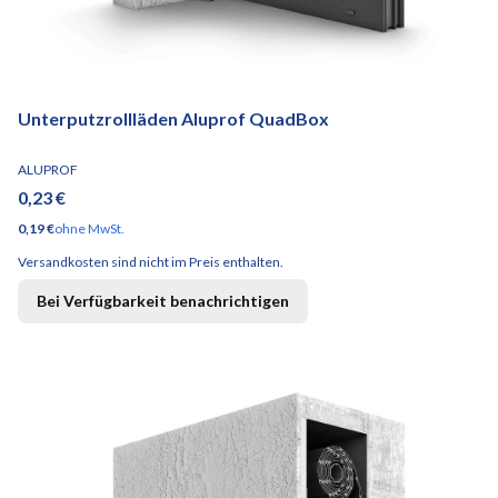
Unterputzrollläden Aluprof QuadBox
HERSTELLER
ALUPROF
Preis
0,23 €
Preis
0,19 €
ohne MwSt.
Versandkosten sind nicht im Preis enthalten.
Bei Verfügbarkeit benachrichtigen