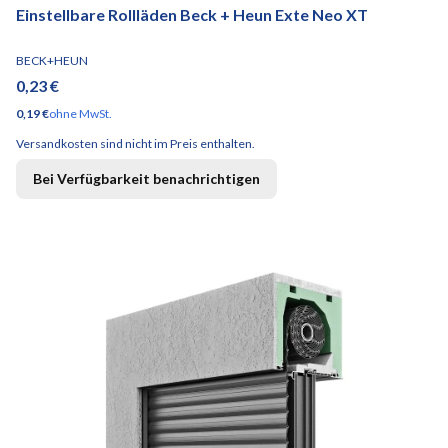
Einstellbare Rollläden Beck + Heun Exte Neo XT
HERSTELLER
BECK+HEUN
Preis
0,23 €
Preis
0,19 €
ohne MwSt.
Versandkosten sind nicht im Preis enthalten.
Bei Verfügbarkeit benachrichtigen