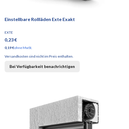
Einstellbare Rollläden Exte Exakt
HERSTELLER
EXTE
Preis
0,23 €
Preis
0,19 €
ohne MwSt.
Versandkosten sind nicht im Preis enthalten.
Bei Verfügbarkeit benachrichtigen