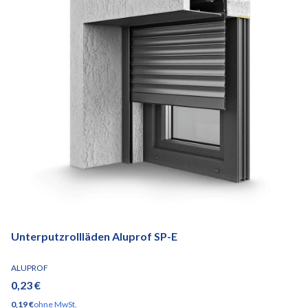
Unterputzrollläden Aluprof SP-E
HERSTELLER
ALUPROF
Preis
0,23 €
Preis
0,19 €
ohne MwSt.