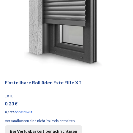
Einstellbare Rollläden Exte Elite XT
HERSTELLER
EXTE
Preis
0,23 €
Preis
0,19 €
ohne MwSt.
Versandkosten sind nicht im Preis enthalten.
Bei Verfügbarkeit benachrichtigen