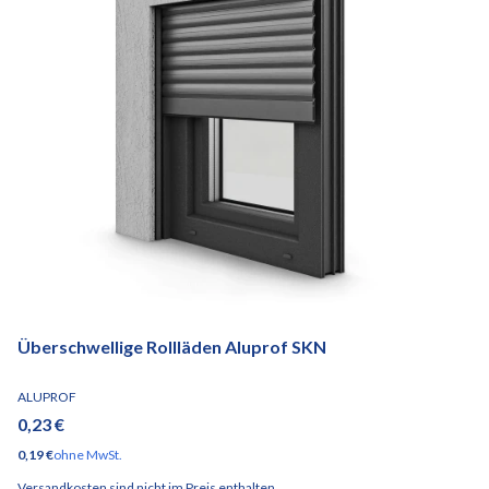
Überschwellige Rollläden Aluprof SKN
HERSTELLER
ALUPROF
Preis
0,23 €
Preis
0,19 €
ohne MwSt.
Versandkosten sind nicht im Preis enthalten.