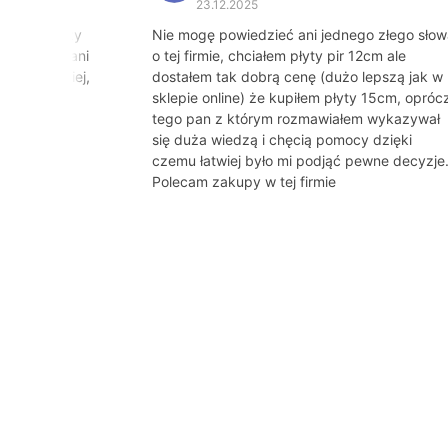
23.12.2025
od tego, czy
Nie mogę powiedzieć ani jednego złego słow
 Dziękuję Pani
o tej firmie, chciałem płyty pir 12cm ale
gdzie indziej,
dostałem tak dobrą cenę (dużo lepszą jak w
o tej pory
sklepie online) że kupiłem płyty 15cm, opróc
tego pan z którym rozmawiałem wykazywał
się duża wiedzą i chęcią pomocy dzięki
czemu łatwiej było mi podjąć pewne decyzje
Polecam zakupy w tej firmie