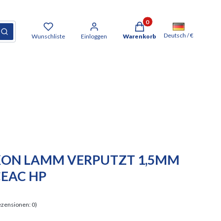
Produkte im Warenkorb: 0. D
cksetzen
Suchen
Deutsch / €
Wunschliste
Einloggen
Warenkorb
LIKON LAMM VERPUTZT 1,5MM
CEAC HP
zensionen: 0)