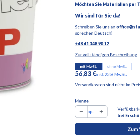
Möchten Sie Materialien per 
Wir sind für Sie da!
Schreiben Sie uns an
office@sta
sprechen Deutsch)
+48 41 348 90 12
Zur vollständigen Beschreibung
mit MwSt.
ohne MwSt.
Preis
56,83 €
inkl. 23% MwSt.
inkl.
23%
MwSt.
Versandkosten sind nicht im Prei
Menge
Verfügbarke
op.
bei Ersch
Zum 