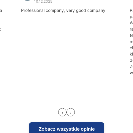
10.12.2025
a
Professional company, very good company
P
p
W
z
r
t
m
.
e
k
d
Z
w
‹
›
Zobacz wszystkie opinie