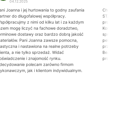
04.12.2025
25.11.20
ani Joanna i jej hurtowania to godny zaufania
Chciałabym s
artner do długofalowej współpracy.
STANLUX oraz 
spółpracujmy z nimi od kilku lat i za każdym
profesjonalną
azem mogę liczyć na fachowe doradztwo,
Kontakt z firm
erminowe dostawy oraz bardzo dobrą jakość
sprawy został
ateriałów. Pani Joanna zawsze pomocna,
pełnym zaang
lastyczna i nastawiona na realne potrzeby
przekonaniem
lienta, a nie tylko sprzedaż. Widać
Beatę wszystk
oświadczenie i znajomość rynku.
profesjonaliz
decydowanie polecam zarówno firmom
ykonawczym, jak i klientom indywidualnym.