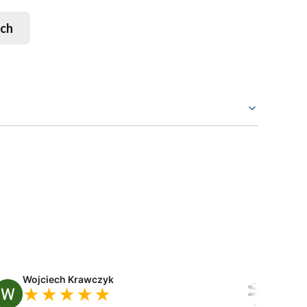
sch
Wojciech Krawczyk
Dobra 
★★★★★
★