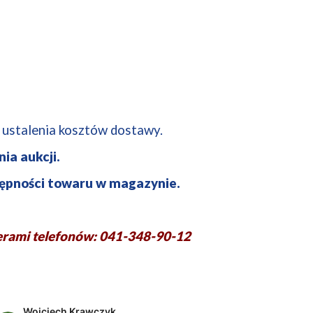
u ustalenia kosztów dostawy.
ia aukcji.
ępności towaru w magazynie.
rami telefonów: 041-348-90-12
Wojciech Krawczyk
Dobra 