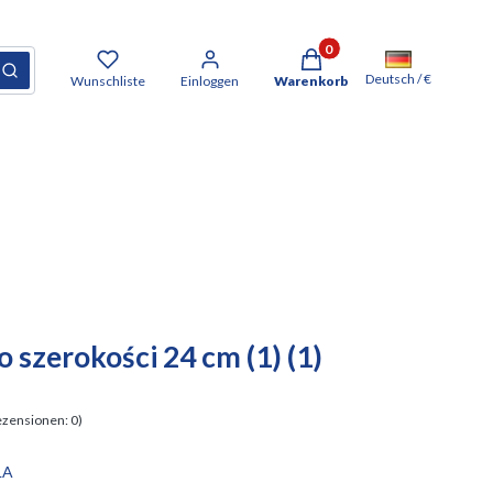
Produkte im Warenkorb: 0. D
cksetzen
Suchen
Deutsch / €
Wunschliste
Einloggen
Warenkorb
szerokości 24 cm (1) (1)
zensionen: 0)
LA