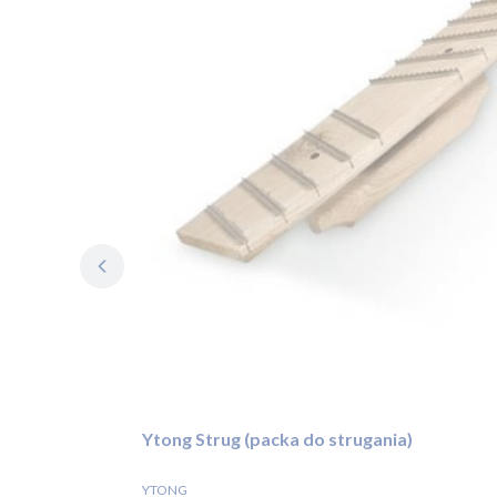
Ytong Strug (packa do strugania)
HERSTELLER
YTONG