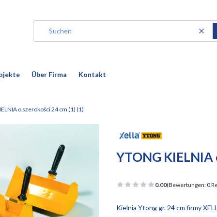
Zurü
ojekte
Über Firma
Kontakt
LNIA o szerokości 24 cm (1) (1)
YTONG KIELNIA o 
0.00
(Bewertungen: 0 Re
Kielnia Ytong gr. 24 cm firmy XEL