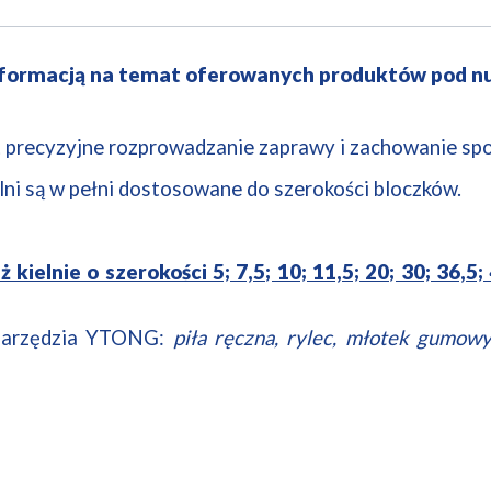
nformacją na temat oferowanych produktów pod n
t precyzyjne rozprowadzanie zaprawy i zachowanie spo
elni są w pełni dostosowane do szerokości bloczków.
ielnie o szerokości 5; 7,5; 10; 11,5; 20; 30; 36,5
narzędzia YTONG:
piła ręczna, rylec, młotek gumowy