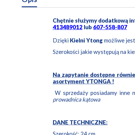
Chętnie służymy dodatkową i
413489012
lub
607-558-807
Dzięki
Kielni Ytong
możliwe jes
Szerokości jakie występują na ki
Na zapytanie dostępne również k
asortyment YTONGA !
W sprzedaży posiadamy inne 
prowadnica kątowa
DANE TECHNICZNE:
Szerokość: 24 cm