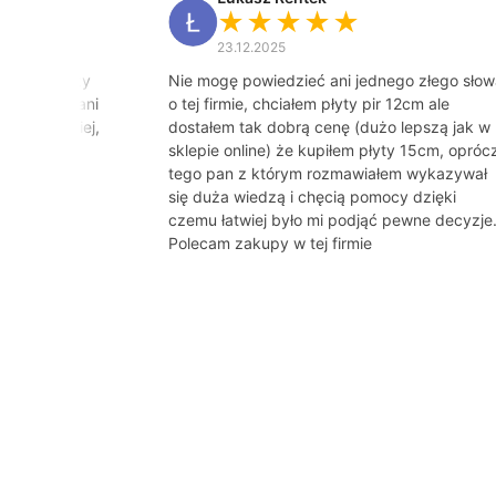
★★★★★
23.12.2025
od tego, czy
Nie mogę powiedzieć ani jednego złego słow
 Dziękuję Pani
o tej firmie, chciałem płyty pir 12cm ale
gdzie indziej,
dostałem tak dobrą cenę (dużo lepszą jak w
o tej pory
sklepie online) że kupiłem płyty 15cm, opróc
tego pan z którym rozmawiałem wykazywał
się duża wiedzą i chęcią pomocy dzięki
czemu łatwiej było mi podjąć pewne decyzje
Polecam zakupy w tej firmie