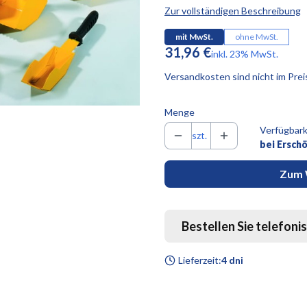
Zur vollständigen Beschreibung
mit MwSt.
ohne MwSt.
Preis
31,96 €
inkl. 23% MwSt.
inkl.
23%
MwSt.
Versandkosten sind nicht im Prei
Menge
Verfügbark
szt.
bei Ersch
Zum 
Bestellen Sie telefoni
Lieferzeit:
4 dni