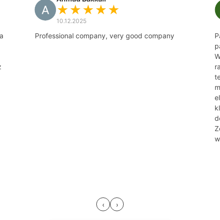
★★★★★
10.12.2025
a
Professional company, very good company
P
p
W
z
r
t
m
.
e
k
d
Z
w
‹
›