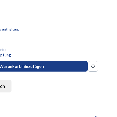
s enthalten.
eit:
öpfung
Warenkorb hinzufügen
sch