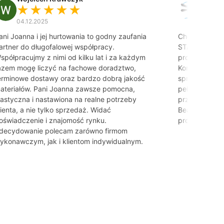
★★★★★
★
04.12.2025
25.11.20
ani Joanna i jej hurtowania to godny zaufania
Chciałabym s
artner do długofalowej współpracy.
STANLUX oraz 
spółpracujmy z nimi od kilku lat i za każdym
profesjonalną
azem mogę liczyć na fachowe doradztwo,
Kontakt z firm
erminowe dostawy oraz bardzo dobrą jakość
sprawy został
ateriałów. Pani Joanna zawsze pomocna,
pełnym zaang
lastyczna i nastawiona na realne potrzeby
przekonaniem
lienta, a nie tylko sprzedaż. Widać
Beatę wszystk
oświadczenie i znajomość rynku.
profesjonaliz
decydowanie polecam zarówno firmom
ykonawczym, jak i klientom indywidualnym.