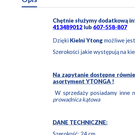
Chętnie służymy dodatkową i
413489012
lub
607-558-807
Dzięki
Kielni Ytong
możliwe jes
Szerokości jakie występują na ki
Na zapytanie dostępne również k
asortyment YTONGA !
W sprzedaży posiadamy inne 
prowadnica kątowa
DANE TECHNICZNE:
Szerokość: 24 cm