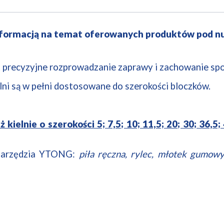
nformacją na temat oferowanych produktów pod n
t precyzyjne rozprowadzanie zaprawy i zachowanie spo
elni są w pełni dostosowane do szerokości bloczków.
ielnie o szerokości 5; 7,5; 10; 11,5; 20; 30; 36,5
narzędzia YTONG:
piła ręczna, rylec, młotek gumowy