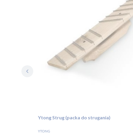
Ytong Strug (packa do strugania)
HERSTELLER
YTONG