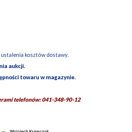
u ustalenia kosztów dostawy.
ia aukcji.
ępności towaru w magazynie.
rami telefonów: 041-348-90-12
Wojciech Krawczyk
Dobra 