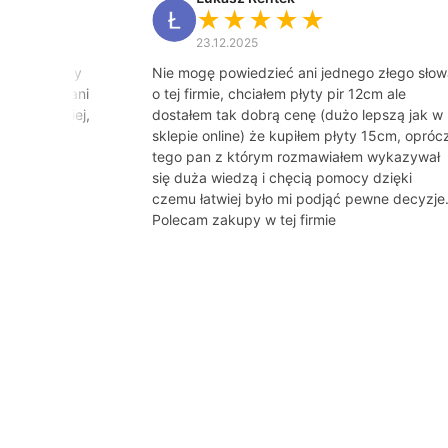
★★★★★
23.12.2025
od tego, czy
Nie mogę powiedzieć ani jednego złego słow
 Dziękuję Pani
o tej firmie, chciałem płyty pir 12cm ale
gdzie indziej,
dostałem tak dobrą cenę (dużo lepszą jak w
o tej pory
sklepie online) że kupiłem płyty 15cm, opróc
tego pan z którym rozmawiałem wykazywał
się duża wiedzą i chęcią pomocy dzięki
czemu łatwiej było mi podjąć pewne decyzje
Polecam zakupy w tej firmie