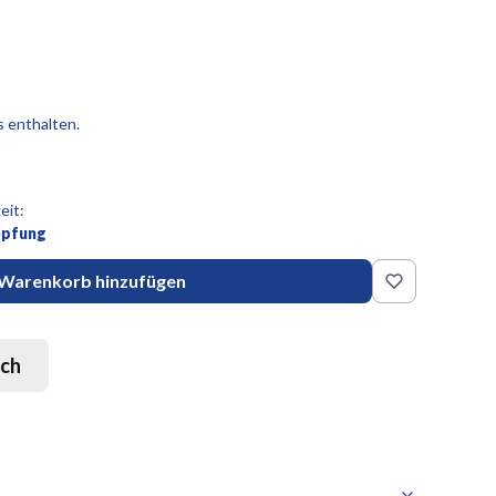
s enthalten.
eit:
öpfung
Warenkorb hinzufügen
sch