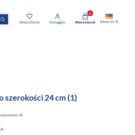
Produkte im Warenkorb: 0. D
cksetzen
Suchen
Deutsch / €
Wunschliste
Einloggen
Warenkorb
szerokości 24 cm (1)
zensionen: 0)
LA