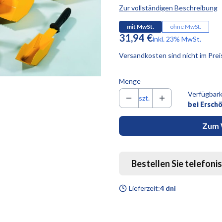
Zur vollständigen Beschreibung
mit MwSt.
ohne MwSt.
Preis
31,94 €
inkl. 23% MwSt.
inkl.
23%
MwSt.
Versandkosten sind nicht im Prei
Menge
Verfügbark
szt.
bei Ersch
Zum 
Bestellen Sie telefoni
Lieferzeit:
4 dni