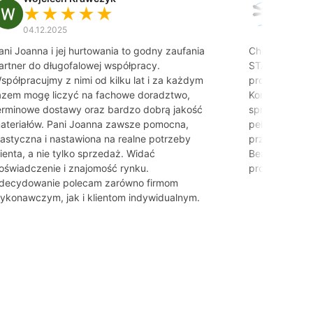
★★★★★
★
04.12.2025
25.11.20
ani Joanna i jej hurtowania to godny zaufania
Chciałabym s
artner do długofalowej współpracy.
STANLUX oraz 
spółpracujmy z nimi od kilku lat i za każdym
profesjonalną
azem mogę liczyć na fachowe doradztwo,
Kontakt z firm
erminowe dostawy oraz bardzo dobrą jakość
sprawy został
ateriałów. Pani Joanna zawsze pomocna,
pełnym zaang
lastyczna i nastawiona na realne potrzeby
przekonaniem
lienta, a nie tylko sprzedaż. Widać
Beatę wszystk
oświadczenie i znajomość rynku.
profesjonaliz
decydowanie polecam zarówno firmom
ykonawczym, jak i klientom indywidualnym.