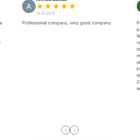
★★★★★
10.12.2025
a
Professional company, very good company
P
p
W
z
r
t
m
.
e
k
d
Z
w
‹
›