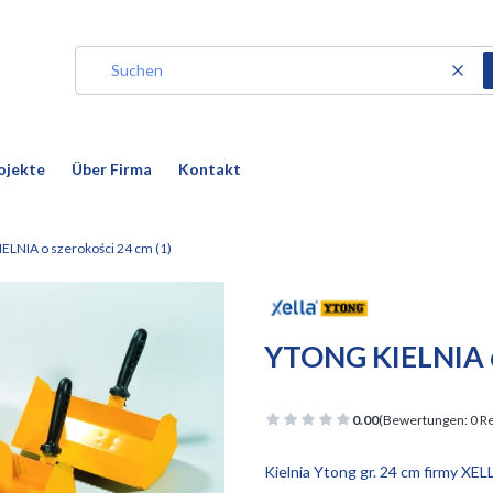
Zurü
ojekte
Über Firma
Kontakt
LNIA o szerokości 24 cm (1)
YTONG KIELNIA o 
0.00
(Bewertungen: 0 Re
Kielnia Ytong gr. 24 cm firmy XEL